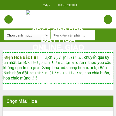
Skip
24/7
0966020388
to
content
Điện Hoa Bắc Ninh
– Dịch vụ điện hoa tươi, chuyển quà uy
tín nhất tại Bắc Ninh, nhận đặt hoa tại Bắc Ninh theo yêu cầu
không qua trung gian. Shop hoa, cửa hàng hoa tươi tại Bắc
Ninh nhận đặt hoa sinh nhật, hoa khai trương, hoa chia buồn,
hoa chúc mừng…!!!
Chọn Mẫu Hoa