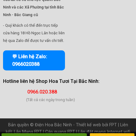
Ninh và các Xã Phường tại tỉnh Bắc
Ninh - Bắc Giang cũ
- Quý khách có thể đến trực tiếp
cửa hàng 18 Hồ Ngọc Lân hoặc liên
hệ qua Zalo để được tư vấn chi tiết.
💬 Liên hệ Zalo:
0966020388
Hotline liên hệ
Shop Hoa Tươi Tại Bắc Ninh
:
0966.020.388
(Tất cả các ngày trong tuần)
Bản quyền ©
Điện Hoa Bắc Ninh
- Thiết kế web bởi
FPT
| Liên
kết:
Lắp Mạng FPT
|
Cáp quang FPT
|
Lắp đặt mạng Internet wifi