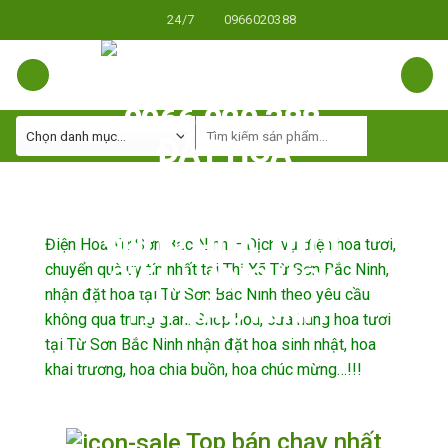
Skip
24/7
0966020388
to
content
Điện Hoa Từ Sơn Bắc Ninh – Dịch vụ điện hoa tươi,
chuyển quà uy tín nhất tại Thị Xã Từ Sơn Bắc Ninh,
nhận đặt hoa tại Từ Sơn Bắc Ninh theo yêu cầu
không qua trung gian. Shop hoa, cửa hàng hoa tươi
tại Từ Sơn Bắc Ninh nhận đặt hoa sinh nhật, hoa
khai trương, hoa chia buồn, hoa chúc mừng…!!!
Top bán chạy nhất