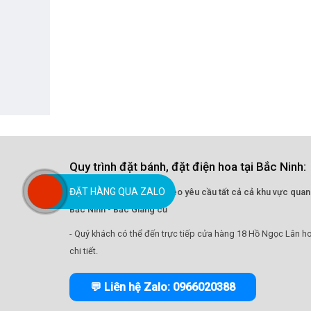
Quy trình đặt bánh, đặt điện hoa tại Bắc Ninh:
ĐẶT HÀNG QUA ZALO
- Nhận giao hoa tận nơi theo yêu cầu tất cả cả khu vực quan
Bắc Ninh - Bắc Giang cũ
- Quý khách có thể đến trực tiếp cửa hàng 18 Hồ Ngọc Lân ho
chi tiết.
💬 Liên hệ Zalo: 0966020388