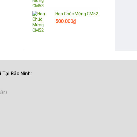
Hoa Chúc Mừng CM52
500.000
₫
 Tại Bắc Ninh
:
uần)