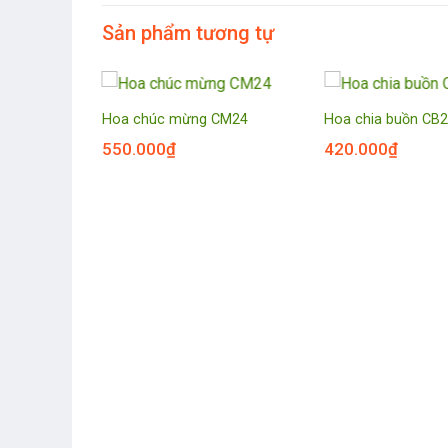
Sản phẩm tương tự
CM17
Hoa chúc mừng CM24
Hoa chia buồn CB
550.000
₫
420.000
₫