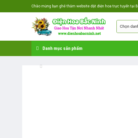
Skip
Chào mừng bạn ghé thăm website đặt điện hoa trực tuyến tại Bắ
to
content
Danh mục sản phẩm