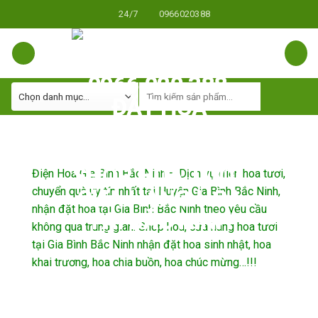
Skip
24/7
0966020388
to
content
Điện Hoa Gia Bình Bắc Ninh – Dịch vụ điện hoa tươi,
chuyển quà uy tín nhất tại Huyện Gia Bình Bắc Ninh,
nhận đặt hoa tại Gia Bình Bắc Ninh theo yêu cầu
không qua trung gian. Shop hoa, cửa hàng hoa tươi
tại Gia Bình Bắc Ninh nhận đặt hoa sinh nhật, hoa
khai trương, hoa chia buồn, hoa chúc mừng…!!!