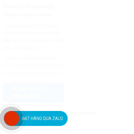
Quy trình đặt bánh, đặt
điện hoa tại Bắc Ninh:
- Nhận giao hoa tận nơi theo yêu
cầu tất cả cả khu vực quanh Bắc
Ninh và các Xã Phường tại tỉnh Bắc
Ninh - Bắc Giang cũ
- Quý khách có thể đến trực tiếp
cửa hàng 18 Hồ Ngọc Lân hoặc liên
hệ qua Zalo để được tư vấn chi tiết.
💬 Liên hệ Zalo:
0966020388
Hotline liên hệ
Shop Hoa Tươi Tại Bắc Ninh
:
ĐẶT HÀNG QUA ZALO
0966.020.388
(Tất cả các ngày trong tuần)