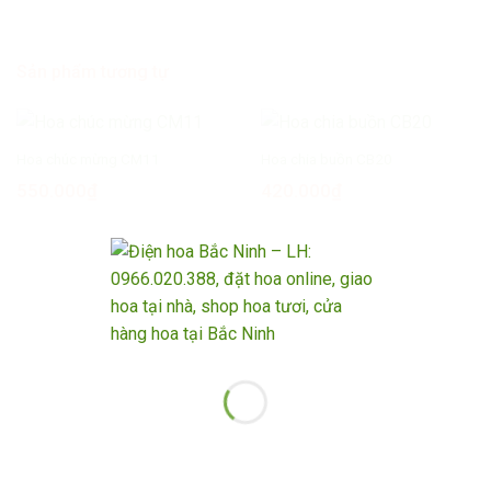
Sản phẩm tương tự
Hoa chúc mừng CM11
Hoa chia buồn CB20
550.000
₫
420.000
₫