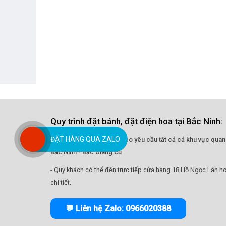
Quy trình đặt bánh, đặt điện hoa tại Bắc Ninh:
ĐẶT HÀNG QUA ZALO
- Nhận giao hoa tận nơi theo yêu cầu tất cả cả khu vực quan
Bắc Ninh - Bắc Giang cũ
- Quý khách có thể đến trực tiếp cửa hàng 18 Hồ Ngọc Lân ho
chi tiết.
💬 Liên hệ Zalo: 0966020388