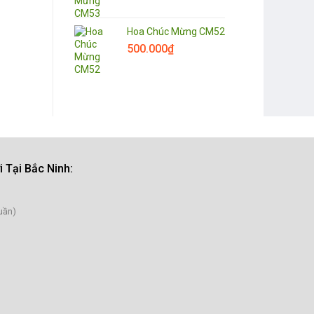
Hoa Chúc Mừng CM52
500.000
₫
 Tại Bắc Ninh
:
uần)