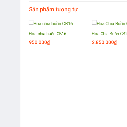
Sản phẩm tương tự
25
Hoa chia buồn CB16
Hoa Chia Buồn CB
950.000
₫
2.850.000
₫