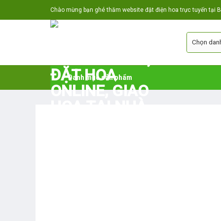
Skip
Chào mừng bạn ghé thăm website đặt điện hoa trực tuyến tại Bắ
to
content
Danh mục sản phẩm