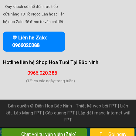
- Quý khách có thể đến trực tiếp
cửa hàng 18 Hồ Ngọc Lân hoặc liên
hệ qua Zalo để được tư vấn chi tiết.
💬 Liên hệ Zalo:
0966020388
Hotline liên hệ
Shop Hoa Tươi Tại Bắc Ninh
:
0966.020.388
(Tất cả các ngày trong tuần)
Bản quyền ©
Điện Hoa Bắc Ninh
- Thiết kế web bởi
FPT
| Liên
kết:
Lắp Mạng FPT
|
Cáp quang FPT
|
Lắp đặt mạng Internet wifi
FPT
Đặt hàng qua Zalo
Chat với tư vấn viên (Zalo)
Gọi ngay