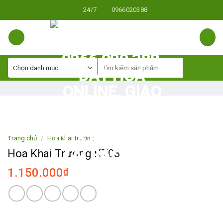
Skip
24/7
0966020388
to
content
Trang chủ
/
Hoa khai trương
Hoa Khai Trương KT03
1.150.000
₫