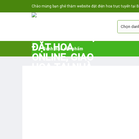
Skip
Chào mừng bạn ghé thăm website đặt điện hoa trực tuyến tại Bắ
to
content
Danh mục sản phẩm