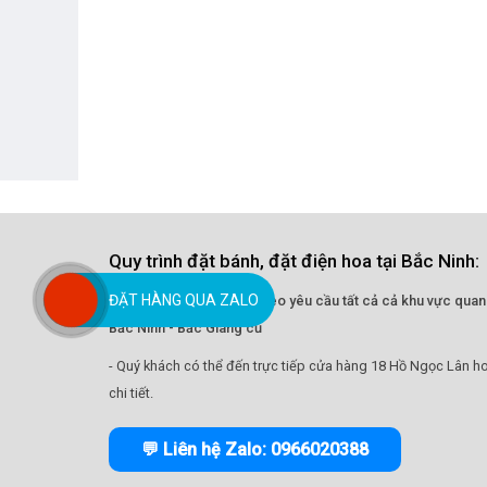
Quy trình đặt bánh, đặt điện hoa tại Bắc Ninh:
ĐẶT HÀNG QUA ZALO
- Nhận giao hoa tận nơi theo yêu cầu tất cả cả khu vực quan
Bắc Ninh - Bắc Giang cũ
- Quý khách có thể đến trực tiếp cửa hàng 18 Hồ Ngọc Lân ho
chi tiết.
💬 Liên hệ Zalo: 0966020388