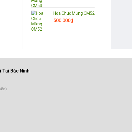
Hoa Chúc Mừng CM52
500.000
₫
 Tại Bắc Ninh
:
uần)