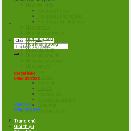
Hoa sinh nhật
Hoa tặng bố mẹ
Hoa tặng đồng nghiệp
Hoa tặng sinh nhật bạn
Hoa tặng vợ
Hoa tặng người yêu
Hoa tặng sếp
Hoa khai trương
Hoa chia buồn
Hoa ngày phụ nữ
Hoa ngày nhà giáo
Hoa cảm ơn
Kiểu dáng
Gọi đặt hàng
Giỏ hoa
0966.020.388
Hoa bình
Hoa bó
Hoa hộp gỗ
Kệ hoa khai trương
Chat Zalo
Lẵng hoa
0966.020.388
Sản phẩm bán chạy
Trang chủ
Giới thiệu