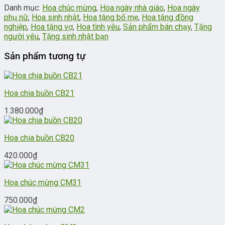
Danh mục:
Hoa chúc mừng
,
Hoa ngày nhà giáo
,
Hoa ngày
phụ nữ
,
Hoa sinh nhật
,
Hoa tặng bố mẹ
,
Hoa tặng đồng
nghiệp
,
Hoa tặng vợ
,
Hoa tình yêu
,
Sản phẩm bán chạy
,
Tặng
người yêu
,
Tặng sinh nhật bạn
Sản phẩm tương tự
Hoa chia buồn CB21
1.380.000
₫
Hoa chia buồn CB20
420.000
₫
Hoa chúc mừng CM31
750.000
₫