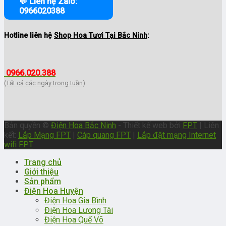
💬 Liên hệ Zalo:
0966020388
Hotline liên hệ
Shop Hoa Tươi Tại Bắc Ninh
:
0966.020.388
(Tất cả các ngày trong tuần)
Bản quyền ©
Điện Hoa Bắc Ninh
- Thiết kế web bởi
FPT
| Liên
kết:
Lắp Mạng FPT
|
Cáp quang FPT
|
Lắp đặt mạng Internet
wifi FPT
Trang chủ
Giới thiệu
Sản phẩm
Điện Hoa Huyện
Điện Hoa Gia Bình
Điện Hoa Lương Tài
Điện Hoa Quế Võ